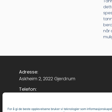
Tann
dett
spes
tann
bero
når 
muli
Adresse:
Askheim 2, 2022 Gjerdrum
Telefon:
63 99 13 64
E-post:
For å gi de beste opplevelsene bruker vi teknologier som informasjonskapsle