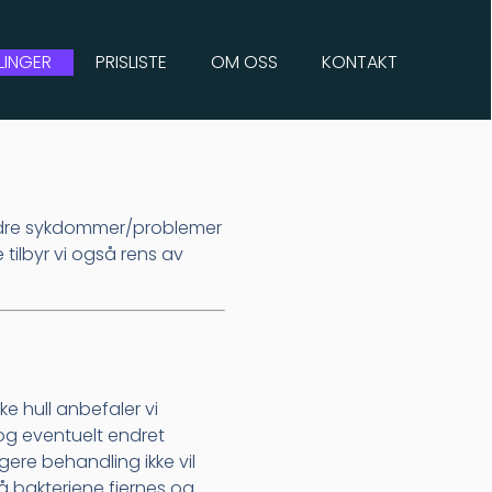
LINGER
PRISLISTE
OM OSS
KONTAKT
 andre sykdommer/problemer
 tilbyr vi også rens av
ke hull anbefaler vi
og eventuelt endret
ligere behandling ikke vil
å bakteriene fjernes og