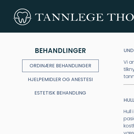
BEHANDLINGER
UND
Vi a
ORDINÆRE BEHANDLINGER
tilk
tann
HJELPEMIDLER OG ANESTESI
ESTETISK BEHANDLING
HULL
Hull
pasi
kosth
være