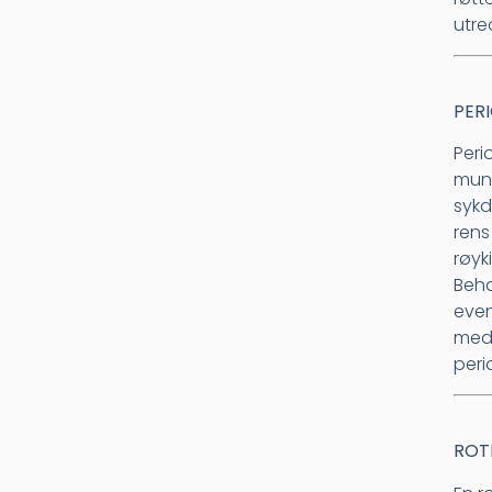
utre
PER
Peri
munn
sykd
rens
røyk
Beha
even
med 
peri
ROT