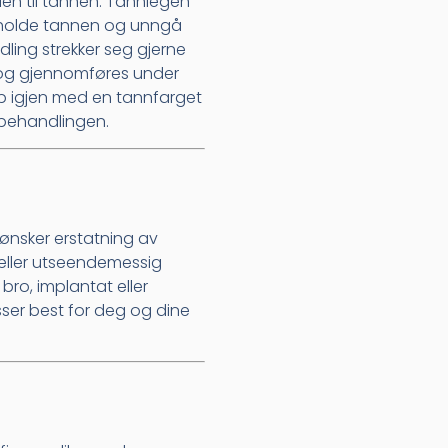
nalen til tannen. Tannlegen
 beholde tannen og unngå
dling strekker seg gjerne
i og gjennomføres under
pp igjen med en tannfarget
v behandlingen.
 ønsker erstatning av
t eller utseendemessig
ro, implantat eller
ser best for deg og dine