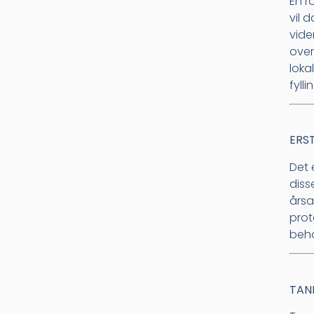
En r
vil 
vide
over
loka
fyll
ERS
Det 
diss
årsa
prot
beh
TAN