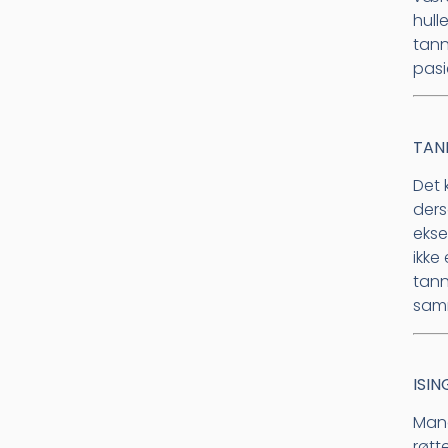
hull
tann
pasi
TAN
Det 
ders
ekse
ikke
tann
samm
ISIN
Mang
røtt