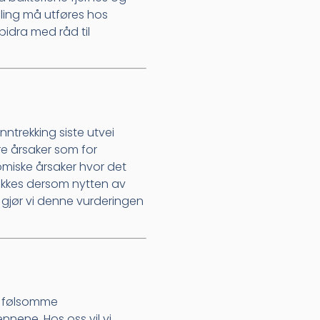
ndling må utføres hos
bidra med råd til
nntrekking siste utvei
e årsaker som for
omiske årsaker hvor det
ekkes dersom nytten av
gjør vi denne vurderingen
v følsomme
ennene. Hos oss vil vi