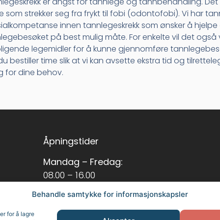
legeskrekk er angst for tannlege og tannbehandling. Det f
e som strekker seg fra frykt til fobi (odontofobi). Vi har t
ialkompetanse innen tannlegeskrekk som ønsker å hjelp
legebesøket på best mulig måte. For enkelte vil det og
ligende legemidler for å kunne gjennomføre tannlegebesø
du bestiller time slik at vi kan avsette ekstra tid og tilret
g for dine behov.
Åpningstider
Mandag – Fredag:
08.00 – 16.00
Lørdag – Søndag:
Behandle samtykke for informasjonskapsler
Stengt
r for å lagre