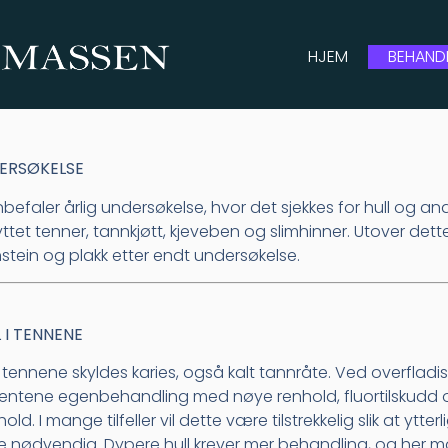
HJEM
BEHAND
ERSØKELSE
nbefaler årlig undersøkelse, hvor det sjekkes for hull og
nyttet tenner, tannkjøtt, kjeveben og slimhinner. Utover dette
stein og plakk etter endt undersøkelse.
 I TENNENE
 i tennene skyldes karies, også kalt tannråte. Ved overfladis
entene egenbehandling med nøye renhold, fluortilskudd 
old. I mange tilfeller vil dette være tilstrekkelig slik at ytter
 nødvendig. Dypere hull krever mer behandling, og her m