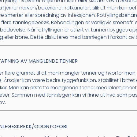
otfylling involverer å fjerne infisert eller skadet vev i rotka
da fjerner nerven/bakeriene i rotkanalen, slik at man kan
re smerter eller spredning av infeksjonen. Rotfyllingsbehan
 flere tannlegebesøk. Behandlingen er vanligvis smertefr
lbedøvelse. Når rotfyllingen er utført vil tannen bygges o
ing eller krone. Dette diskuteres med tannlegen i forkant a
TATNING AV MANGLENDE TENNER
er flere grunnet til at man mangler tenner og hvorfor man
e. Årsaker kan være bedre tyggefunksjon, stabilitet i bitte
ker. Man kan erstatte manglende tenner med blant annet b
eser. Sammen med tannlegen kan vi finne ut hva som pas
ov.
NLEGESKREKK/ODONTOFOBI